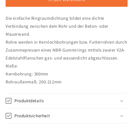
Confix
Confix
VA
VA
Die einfache Ringraumdichtung bildet eine dichte
einfach
einfach
DN200
DN200
Verbindung zwischen dem Rohr und der Beton- oder
1
1
Mauerwand.
Rohre werden in Kernlochbohrungen bzw. Futterrohren durch
Zusammepressen eines NBR-Gummirings mittels zweier V2A-
Edelstahlflanschen gas- und wasserdicht abgeschlossen.
Maße:
Kernbohrung: 300mm
Rohraußenmaß: 200-212mm
Produktdetails
Produktsicherheit