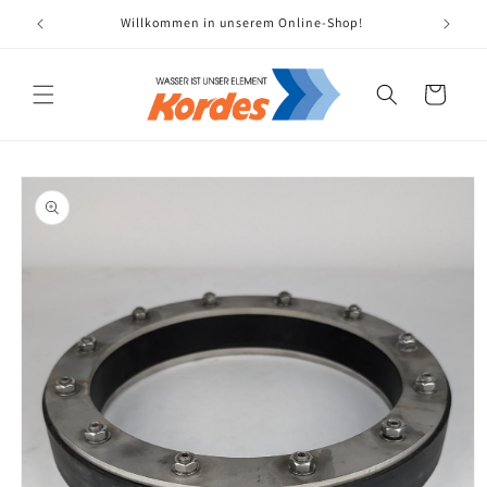
Direkt
zum
Willkommen in unserem Online-Shop!
Ers
Inhalt
Warenkorb
oduktinformationen
ringen