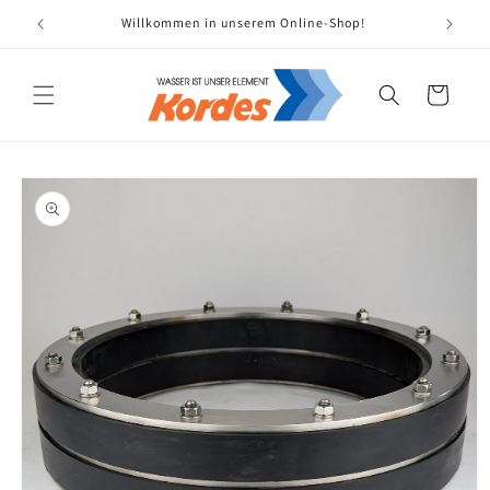
Direkt
zum
Willkommen in unserem Online-Shop!
Ers
Inhalt
Warenkorb
oduktinformationen
ringen