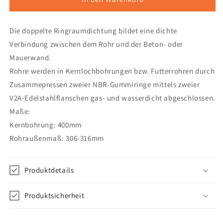
Confix
Confix
VA
VA
Die doppelte Ringraumdichtung bildet eine dichte
doppelt
doppelt
DN300
DN300
Verbindung zwischen dem Rohr und der Beton- oder
1
1
Mauerwand.
Rohre werden in Kernlochbohrungen bzw. Futterrohren durch
Zusammepressen zweier NBR-Gummiringe mittels zweier
V2A-Edelstahlflanschen gas- und wasserdicht abgeschlossen.
Maße:
Kernbohrung: 400mm
Rohraußenmaß: 306-316mm
Produktdetails
Produktsicherheit