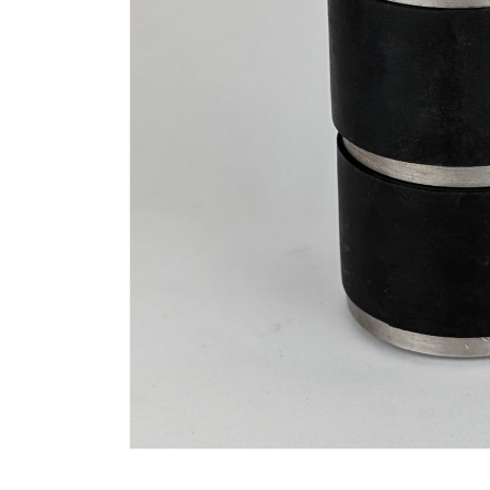
Medien
1
in