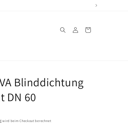
Einloggen
Warenkorb
 VA Blinddichtung
t DN 60
d
wird beim Checkout berechnet